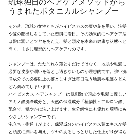
琉球独自のヘアケアメソッドから
うまれたボタニカルシャンプー
その昔、琉球の女性たちがハイビスカスの葉や花を用い、洗髪
や髪の艶出しをしていた習慣に着目。その効果的にヘアケア法
は髪に潤いとツヤをあたえ、髪と頭皮を本来の健康な状態へと
導く、まさに理想的なヘアケアなのです。
シャンプーは、ただ汚れを落とすだけではなく、地肌や毛髪に
必要な皮脂や潤いを落とし過ぎないものが理想的です。強い洗
浄成分での必要以上の落としすぎは毎日洗う地肌や毛髪をどん
どん傷めてしまいます。
ハイビスカス ヘアシャンプーは低刺激で頭皮や毛髪に優しい
アミノ酸洗浄成分と、天然の保湿成分「植物性ヒアルロン酸」
配合で、穏やかに洗い上げます。生分解性にも優れた環境にも
やさしいシャンプーです。
泡立ち・指通りがよく、保湿成分のハイビスカス葉エキスが髪
と頭皮に潤いを与え、ツヤのあるしっとりした仕上がりが得ら