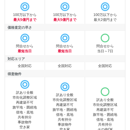
買取可能額
100万以下から
100万以下から
100万以下から
最大5億円まで
最大5億円まで
最大2億円まで
価格査定の早さ
価格査定の早さ
問合せから
問合せから
問合せから
最短当日
最短当日
当日～7日
対応エリア
全国対応
全国対応
全国対応
対応エリア
得意物件
訳あり全般
訳あり全般
市街化調整区域
市街化調整区域
訳あり全般
再建築不可
再建築不可
市街化調整区域
旗竿地・囲繞地
得意物件
旗竿地・囲繞地
再建築不可
借地・底地
借地・底地
旗竿地・囲繞地
共有持分
共有持分
借地・底地
事故物件
事故物件
共有持分
空き家
空き家
その他OK