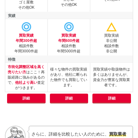
ゴミ屋敷
その他OK
その他OK
実績
買取実績
買取実績
買取実績
実績
年間300件超
年間600件超
非公開
相談件数
相談件数
相談件数
年間3000件超
年間5000件超
非公開
特徴
市街化調整区域を高く
様々な物件の買取実績
買取実績や取扱物件は
売りたい方
はここ！再
があり、他社に断られ
多くはありませんが、
販経路に強みがあるの
特徴
た物件でも買取してい
資金力が豊富な買取業
で、
他社より高い
査定
ます。
者です。
がつきます。
詳細
詳細
詳細
さらに、詳細を比較したい人のために、
買取業者