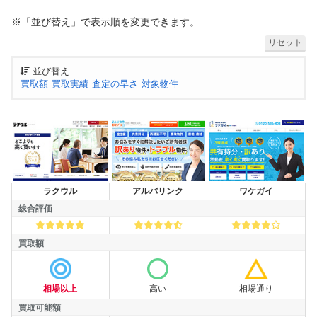
※「並び替え」で表示順を変更できます。
リセット
並び替え
買取額
買取実績
査定の早さ
対象物件
買取業者
ラクウル
アルバリンク
ワケガイ
総合評価
総合評価
買取額
買取額
相場以上
高い
相場通り
買取可能額