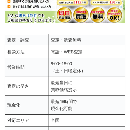
査定・調査
査定・調査無料
相談方法
電話・WEB査定
9:00~18:00
営業時間
（土・日曜定休）
最短当日に
査定の早さ
買取価格提示
最短48時間で
現金化
現金化可能
対応エリア
全国