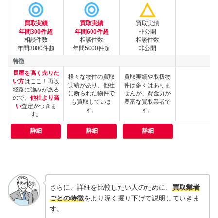
買取実績
買取実績
買取実績
実績
年間300件超
年間600件超
非公開
相談件数
相談件数
相談件数
年間3000件超
年間5000件超
非公開
特徴
長屋を高く売りた
様々な物件の買取
買取実績や取扱物
い方
はここ！再販
実績があり、他社
件は多くはありま
経路に強みがある
に断られた物件で
せんが、資金力が
特徴
ので、
他社より高
も買取していま
豊富な買取業者で
い
査定がつきま
す。
す。
す。
詳細
詳細
詳細
さらに、詳細を比較したい人のために、
買取業者
ごとの特徴
をより深く掘り下げて説明していきま
す。