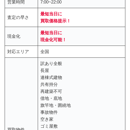
営業時間
7:00~22:00
最短当日に
査定の早さ
買取価格提示
！
最短当日に
現金化
現金化可能！
対応エリア
全国
訳あり全般
長屋
連棟式建物
共有持分
再建築不可
借地・底地
旗竿地・囲繞地
事故物件
空き家
ゴミ屋敷
買取物件