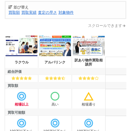
並び替え
買取額
買取実績
査定の早さ
対象物件
スクロールできます
訳あり物件買取相
買取業者
ラクウル
アルバリンク
談所
総合評価
総合評価
買取額
買取額
相場以上
高い
相場通り
買取可能額
買取可能額