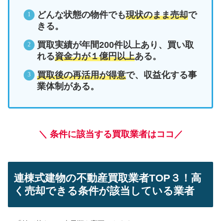
どんな状態の物件でも
現状のまま売却
で
きる。
買取実績が年間200件以上あり、買い取
れる
資金力が１億円以上
ある。
買取後の再活用が得意
で、収益化する事
業体制がある。
＼ 条件に該当する買取業者はココ／
連棟式建物の不動産買取業者TOP３！高
く売却できる条件が該当している業者