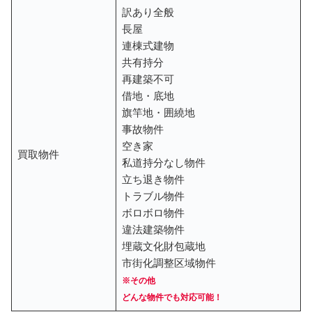
訳あり全般
長屋
連棟式建物
共有持分
再建築不可
借地・底地
旗竿地・囲繞地
事故物件
空き家
買取物件
私道持分なし物件
立ち退き物件
トラブル物件
ボロボロ物件
違法建築物件
埋蔵文化財包蔵地
市街化調整区域物件
※その他
どんな物件でも対応可能！