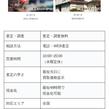
査定・調査
査定・調査無料
相談方法
電話・WEB査定
10:00~20:00
営業時間
（水曜定休）
最短当日に
査定の早さ
買取価格提示
最短48時間で
現金化
現金化可能
対応エリア
全国