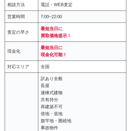
相談方法
電話・WEB査定
営業時間
7:00~22:00
最短当日に
査定の早さ
買取価格提示
！
最短当日に
現金化
現金化可能！
対応エリア
全国
訳あり全般
長屋
連棟式建物
共有持分
再建築不可
借地・底地
旗竿地・囲繞地
事故物件