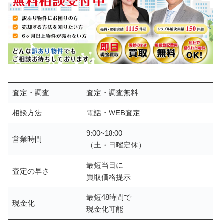
査定・調査
査定・調査無料
相談方法
電話・WEB査定
9:00~18:00
営業時間
（土・日曜定休）
最短当日に
査定の早さ
買取価格提示
最短48時間で
現金化
現金化可能