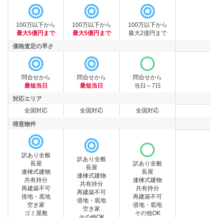
買取可能額
100万以下から
100万以下から
100万以下から
最大5億円まで
最大5億円まで
最大2億円まで
価格査定の早さ
価格査定の早さ
問合せから
問合せから
問合せから
最短当日
最短当日
当日～7日
対応エリア
全国対応
全国対応
全国対応
対応エリア
得意物件
訳あり全般
訳あり全般
長屋
訳あり全般
長屋
連棟式建物
長屋
連棟式建物
得意物件
共有持分
連棟式建物
共有持分
再建築不可
共有持分
再建築不可
借地・底地
再建築不可
借地・底地
空き家
借地・底地
空き家
ゴミ屋敷
その他OK
その他OK