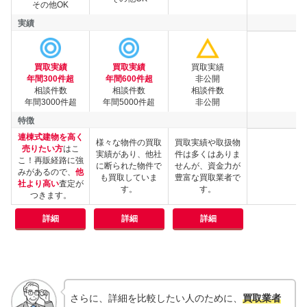
その他OK
実績
買取実績
買取実績
買取実績
実績
年間300件超
年間600件超
非公開
相談件数
相談件数
相談件数
年間3000件超
年間5000件超
非公開
特徴
連棟式建物を高く
様々な物件の買取
買取実績や取扱物
売りたい方
はこ
実績があり、他社
件は多くはありま
こ！再販経路に強
に断られた物件で
せんが、資金力が
特徴
みがあるので、
他
も買取していま
豊富な買取業者で
社より高い
査定が
す。
す。
つきます。
詳細
詳細
詳細
さらに、詳細を比較したい人のために、
買取業者