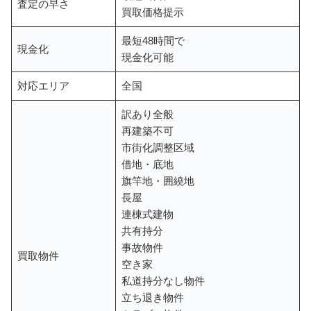
査定の早さ
買取価格提示
最短48時間で
現金化
現金化可能
対応エリア
全国
訳あり全般
再建築不可
市街化調整区域
借地・底地
旗竿地・囲繞地
長屋
連棟式建物
共有持分
事故物件
買取物件
空き家
私道持分なし物件
立ち退き物件