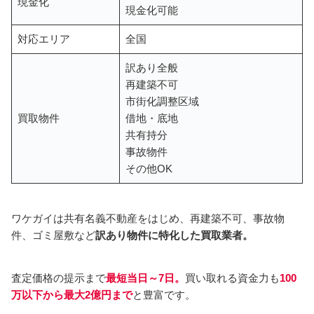
現金化
現金化可能
対応エリア
全国
訳あり全般
再建築不可
市街化調整区域
買取物件
借地・底地
共有持分
事故物件
その他OK
ワケガイは共有名義不動産をはじめ、再建築不可、事故物
件、ゴミ屋敷など
訳あり物件に特化した買取業者。
査定価格の提示まで
最短当日～7日。
買い取れる資金力も
100
万以下から最大2億円まで
と豊富です。