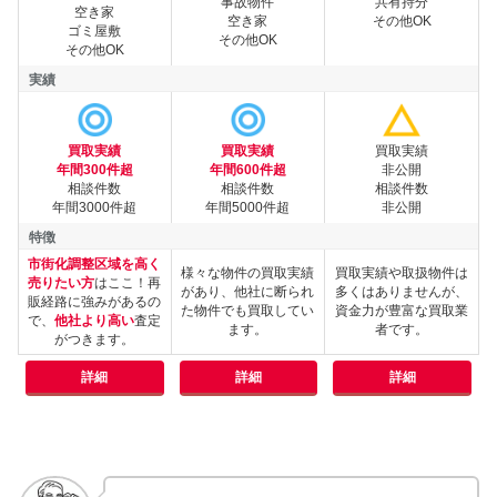
事故物件
共有持分
空き家
空き家
その他OK
ゴミ屋敷
その他OK
その他OK
実績
買取実績
買取実績
買取実績
実績
年間300件超
年間600件超
非公開
相談件数
相談件数
相談件数
年間3000件超
年間5000件超
非公開
特徴
市街化調整区域を高く
様々な物件の買取実績
買取実績や取扱物件は
売りたい方
はここ！再
があり、他社に断られ
多くはありませんが、
販経路に強みがあるの
特徴
た物件でも買取してい
資金力が豊富な買取業
で、
他社より高い
査定
ます。
者です。
がつきます。
詳細
詳細
詳細