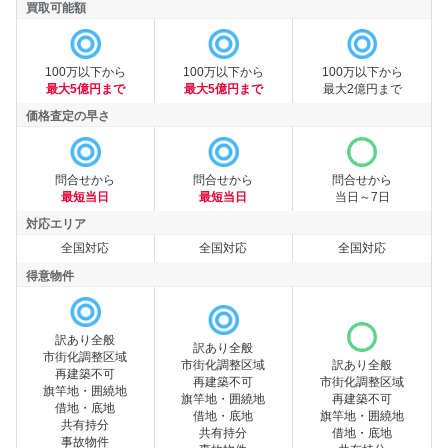
買取可能額
買取可能額
100万以下から
100万以下から
100万以下から
最大5億円まで
最大5億円まで
最大2億円まで
価格査定の早さ
価格査定の早さ
問合せから
問合せから
問合せから
最短当日
最短当日
当日～7日
対応エリア
全国対応
全国対応
全国対応
対応エリア
得意物件
訳あり全般
訳あり全般
市街化調整区域
市街化調整区域
訳あり全般
再建築不可
再建築不可
市街化調整区域
旗竿地・囲繞地
得意物件
旗竿地・囲繞地
再建築不可
借地・底地
借地・底地
旗竿地・囲繞地
共有持分
共有持分
借地・底地
事故物件