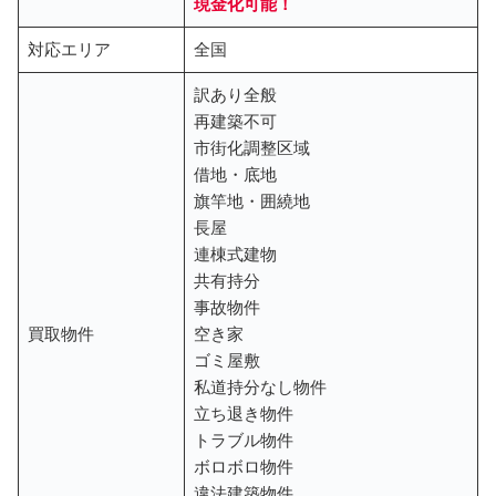
現金化可能！
対応エリア
全国
訳あり全般
再建築不可
市街化調整区域
借地・底地
旗竿地・囲繞地
長屋
連棟式建物
共有持分
事故物件
買取物件
空き家
ゴミ屋敷
私道持分なし物件
立ち退き物件
トラブル物件
ボロボロ物件
違法建築物件