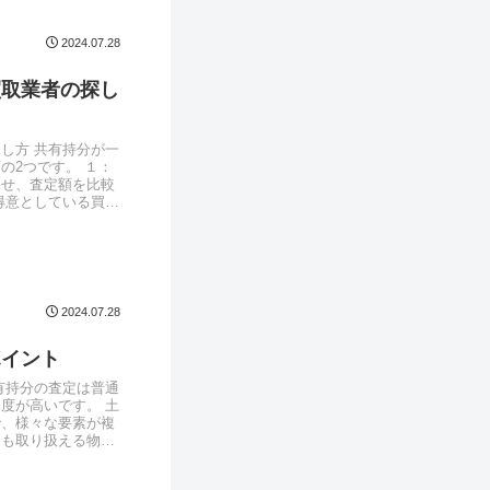
2024.07.28
買取業者の探し
し方 共有持分が一
の2つです。 １：
わせ、査定額を比較
得意としている買取
2024.07.28
ポイント
有持分の査定は普通
度が高いです。 土
で、様々な要素が複
にも取り扱える物件