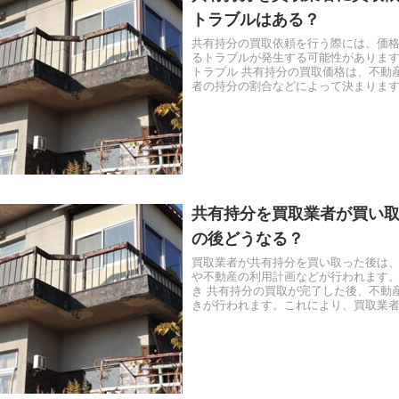
トラブルはある？
共有持分の買取依頼を行う際には、価
るトラブルが発生する可能性があります。
トラブル 共有持分の買取価格は、不動
者の持分の割合などによって決まりま
関するトラブルが発生する...
共有持分を買取業者が買い
の後どうなる？
買取業者が共有持分を買い取った後は
や不動産の利用計画などが行われます。 
き 共有持分の買取が完了した後、不動
きが行われます。これにより、買取業
なります。名義変更の手続...