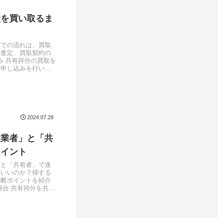
産を買い取るま
までの流れは、買取
の査定、買取契約の
み 共有持分の買取を
に申し込みを行いま
2024.07.28
取業者」と「共
ポイント
」と「共有者」で迷
がいいのか？得する
判断ポイントを紹介
場合 共有持分を共有