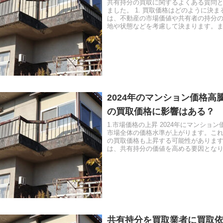
共有持分の買取に関するよくある質問
ました。 1. 買取価格はどのように決ま
は、不動産の市場価値や共有者の持分
地や状態などを考慮して決まります。
交渉によっても価格が変動す...
2024年のマンション価格高
の買取価格に影響はある？
1.市場価格の上昇 2024年にマンショ
市場全体の価格水準が上がります。こ
の買取価格も上昇する可能性がありま
は、共有持分の価値を高める要因とな
価値が高まれば、買取価格...
共有持分を買取業者に買取