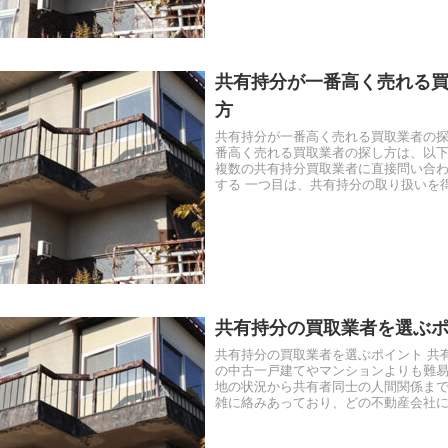
共有持分が一番高く売れる
方
共有持分が一番高く売れる買取業者の探
番高く売れる買取業者の探し方は、以下
複数の共有持分買取業者に直接問い合
する 一つ目は、共有持分の取り扱いを
業者に、電話もしくはメール...
共有持分の買取業者を選ぶ
共有持分の買取業者を選ぶポイント 共
の中古一戸建てやマンションよりも難易
地の状況から共有者同士の人間関係ま
雑に絡みあっており、どの不動産会社
ではないため、査定を依頼する...