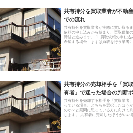
共有持分を買取業者が不動
での流れ
共有持分を買取業者が実際に買い取る
依頼の申し込みから始まり、買取価格
締結と進みます。 1. 買取依頼の申し込
希望する場合、まずは買取を行う業者
す。この際、不動産の詳細...
共有持分の売却相手を「買
有者」で迷った場合の判断
共有持分を売却する相手を「買取業者
っている場合、どちらを選択したほう
のか？と疑問に思っている方に向けて
します。 共有者に売却したほうがいい
者に売却したほうがいい場合は...